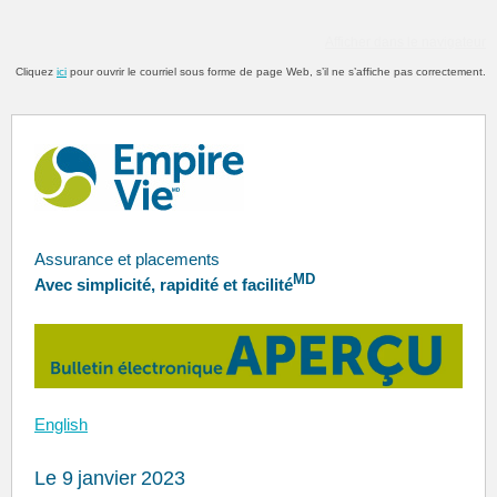
Afficher dans le navigateur
Cliquez
ici
pour ouvrir le courriel sous forme de page Web, s’il ne s’affiche pas correctement.
Assurance et placements
MD
Avec simplicité, rapidité et facilité
English
Le 9
janvier
2023