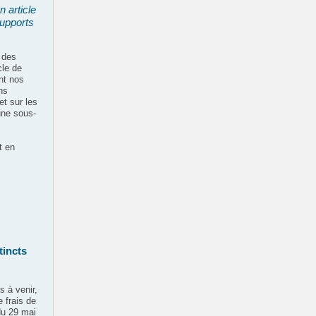
n article
supports
 des
cle de
nt nos
ns
et sur les
une sous-
t en
tincts
 à venir,
 frais de
du 29 mai