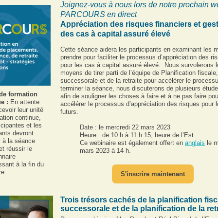
Joignez-vous à nous lors de notre prochain w
PARCOURS en direct
Appréciation des risques financiers et ges
des cas à capital assuré élevé
Cette séance aidera les participants en examinant les 
prendre pour faciliter le processus d’appréciation des ri
pour les cas à capital assuré élevé. Nous survolerons 
moyens de tirer parti de l’équipe de Planification fiscale,
successorale et de la retraite pour accélérer le process
terminer la séance, nous discuterons de plusieurs étud
de formation
afin de souligner les choses à faire et à ne pas faire pou
ue :
En attente
accélérer le processus d’appréciation des risques pour 
evoir leur unité
futurs.
ation continue,
icipantes et les
Date : le mercredi 22 mars 2023
pants devront
Heure : de 10 h à 11 h 15, heure de l’Est.
r à la séance
Ce webinaire est également offert en
anglais
le m
et réussir le
mars 2023 à 14 h.
nnaire
sant à la fin du
re.
S'inscrire maintenant
Trois trésors cachés de la planification fisc
successorale et de la planification de la ret