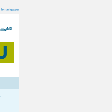
s le navigateur
MD
ilité
–
–