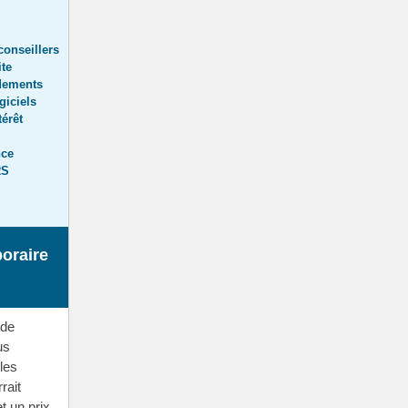
 conseillers
ite
ndements
giciels
térêt
nce
RS
poraire
 de
us
les
rait
et un prix