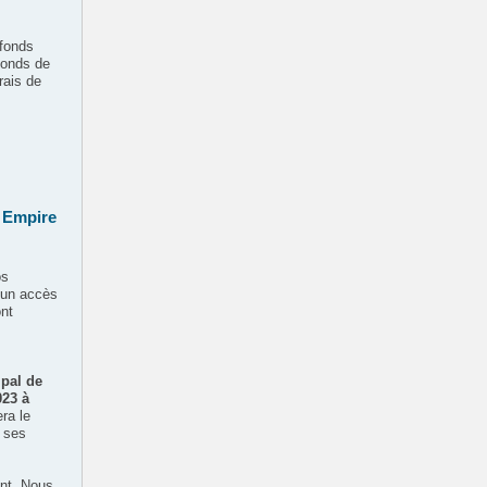
 fonds
 fonds de
rais de
s Empire
os
e un accès
nt
ipal de
023 à
ra le
t ses
ent. Nous