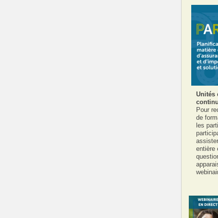
Unités 
contin
Pour rec
de form
les part
partici
assiste
entière 
questio
apparais
webinai