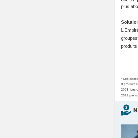
plus abo
Solutio
L'Empire
groupes 
produits
1
Les classem
9 produits 
2023. Les c
2023 par ra