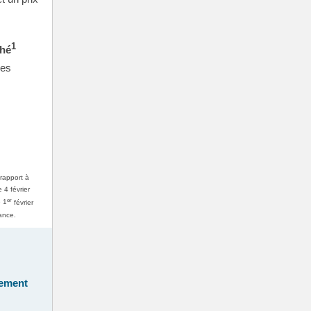
1
ché
les
s
 rapport à
 4 février
er
e 1
février
sance.
dement