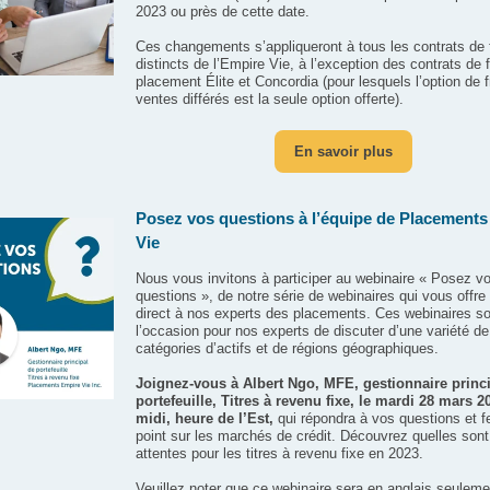
2023 ou près de cette date.
Ces changements s’appliqueront à tous les contrats de
distincts de l’Empire Vie, à l’exception des contrats de
placement Élite et Concordia (pour lesquels l’option de f
ventes différés est la seule option offerte).
En savoir plus
Posez vos questions à l’équipe de Placement
Vie
Nous vous invitons à participer au webinaire « Posez v
questions », de notre série de webinaires qui vous offr
direct à nos experts des placements. Ces webinaires so
l’occasion pour nos experts de discuter d’une variété de
catégories d’actifs et de régions géographiques.
Joignez-vous à Albert Ngo, MFE, gestionnaire princ
portefeuille, Titres à revenu fixe, le mardi 28 mars 2
midi, heure de l’Est,
qui répondra à vos questions et fe
point sur les marchés de crédit. Découvrez quelles son
attentes pour les titres à revenu fixe en 2023.
Veuillez noter que ce webinaire sera en anglais seulem