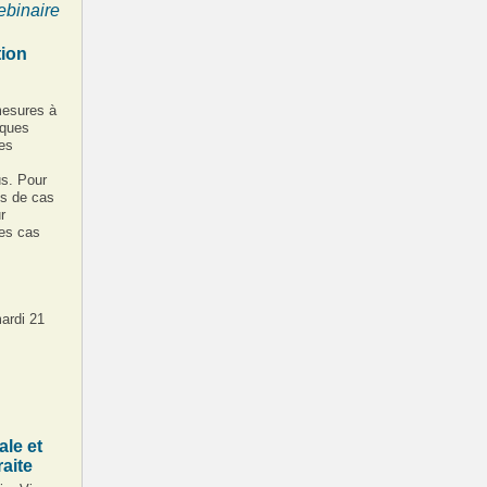
ebinaire
tion
mesures à
sques
les
us. Pour
es de cas
r
les cas
ardi 21
ale et
raite