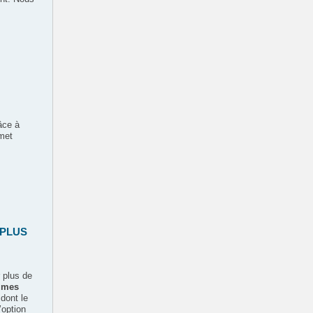
râce à
 met
r PLUS
 plus de
gimes
dont le
’option