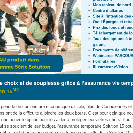
Mon tableau de bord
Centre d’affaires
Site à l’intention des
Outil Épargne et retra
Prix des fonds et re
Téléchargement de lo
Taux des options à in
garanti
Documents de référe
Webinaires PARCOU
Formulaires
Illustrateur eVision
e choix et de
souplesse grâce à l’assurance vie tem
MC
on 15
 période de conjoncture économique difficile, plus de Canadiennes et
s ont de la difficulté à joindre les deux bouts. C’est pour cela que no
 une nouvelle option pour les aider à protéger leurs êtres chers. Pour 
qui se soucient de leur budget, l’assurance temporaire Solution 15 pour
équilibre parfait entre une durée plus longue que celle de la Solution 10 