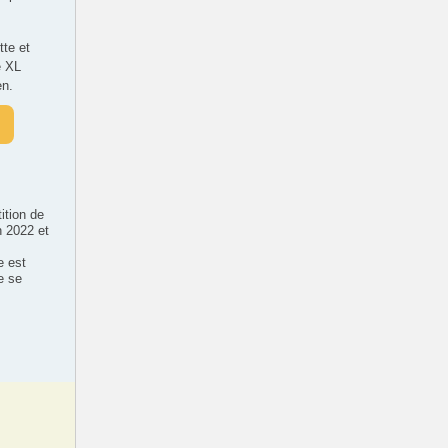
te et
e XL
en.
ition de
n 2022 et
e est
e se