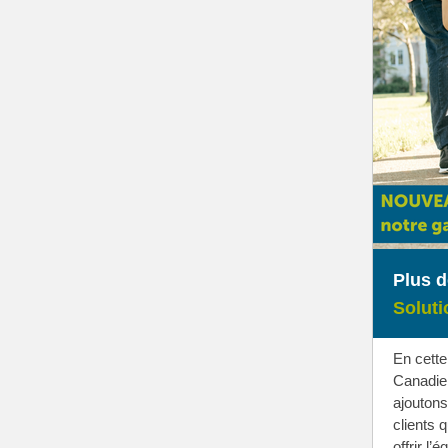
Plus d
Soluti
En cette
Canadien
ajoutons
clients 
offrir l’