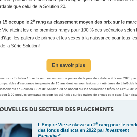
rdable que celui de la Solution 20.
e
n 15 occupe le 2
rang au classement moyen des prix sur le mar
 Vie atteint les cinq premiers rangs pour 100 % des scénarios selon 
d’âge, les paliers de primes et les sexes à la naissance pour tous le
 de la Série Solution!
En savoir plus
ents de Solution 15 se basent sur les taux de primes de la période initiale le 4 février 2023 par
comparables d'assurance temporaire de 15 ans dont les soumissions ont été tirées de LifeGuide le
lassements de Solution 10 et de Solution 20 se basent sur les soumissions tirées de LifeGuide l
pport à 20 produits comparables pour les scénarios sur les paliers de primes et le sexe à la nais
e
L’Empire Vie se classe au 2
rang pour le ren
des fonds distincts en 2022 par
Investment
Executive
*